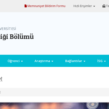
Memnuniyet Bildirim Formu
Hızlı Erişimler
Te
VERSİTESİ
iği Bölümü
Öğrenci
Araştırma
Bağlantılar
İSG
et
t