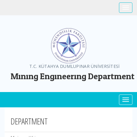
Toggle
T.C. KÜTAHYA DUMLUPINAR ÜNİVERSİTESİ
Mınıng Engıneerıng Department
Toggl
DEPARTMENT