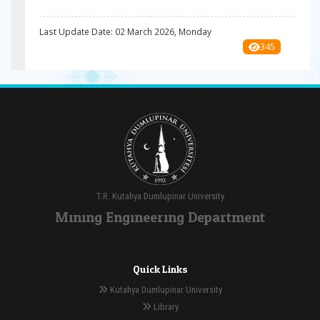
Last Update Date: 02 March 2026, Monday
345
T.R. Kutahya Dumlupinar University
Mınıng Engıneerıng Department
Quick Links
Kutahya Dumlupinar University
Library