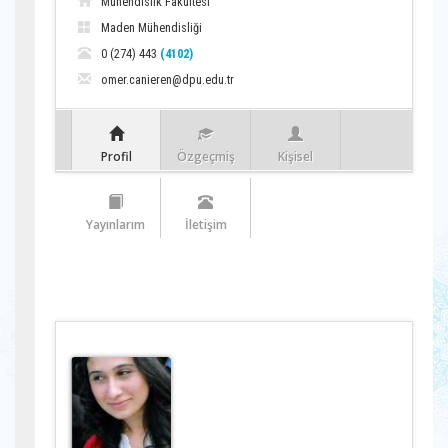
Mühendislik Fakültesi
Maden Mühendisliği
0 (274) 443
(4102)
omer.canieren@dpu.edu.tr
Profil
Özgeçmiş
Kişisel
Yayınlarım
İletişim