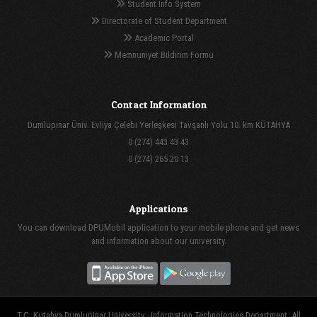
Student Info System
Directorate of Student Department
Academic Portal
Memnuniyet Bildirim Formu
Contact Information
Dumlupınar Üniv. Evliya Çelebi Yerleşkesi Tavşanlı Yolu 10. km KÜTAHYA
0 (274) 443 43 43
0 (274) 265 20 13
Applications
You can download DPUMobil application to your mobile phone and get news
and information about our university.
T.C. Kutahya Dumlupinar University - Information Technologies Department, All